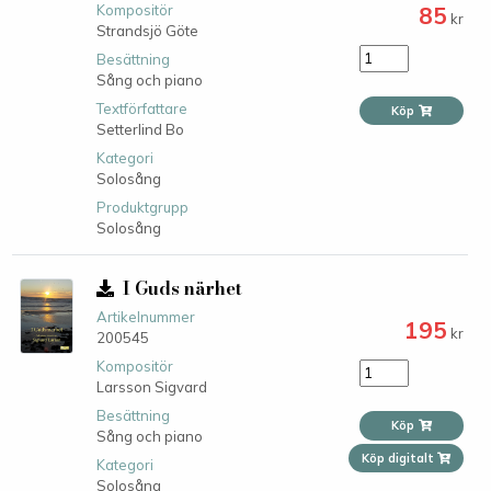
85
Kompositör
kr
Strandsjö Göte
Besättning
Sång och piano
Textförfattare
Köp
Setterlind Bo
Kategori
Solosång
Produktgrupp
Solosång
I Guds närhet
Artikelnummer
195
kr
200545
Kompositör
Larsson Sigvard
Besättning
Köp
Sång och piano
Köp digitalt
Kategori
Solosång