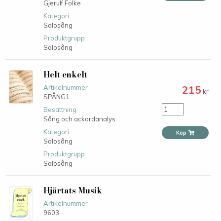
Gjerulf Folke
Kategori
Solosång
Produktgrupp
Solosång
Helt enkelt
215
Artikelnummer
kr
SPÅNG1
Besättning
Sång och ackordanalys
Kategori
Köp
Solosång
Produktgrupp
Solosång
Hjärtats Musik
Artikelnummer
9603