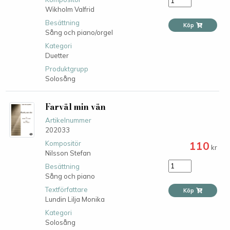
Wikholm Valfrid
Besättning
Köp
Sång och piano/orgel
Kategori
Duetter
Produktgrupp
Solosång
Farväl min vän
Artikelnummer
202033
110
Kompositör
kr
Nilsson Stefan
Besättning
Sång och piano
Textförfattare
Köp
Lundin Lilja Monika
Kategori
Solosång