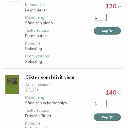
120
Kompositör
kr
Leijon Jerker
Besättning
Sång och piano
Textförfattare
Köp
Burman Atle
Kategori
Solosång
Produktgrupp
Solosång
Dikter som blivit visor
Artikelnummer
201334
140
kr
Besättning
Sång och ackordanalys
Textförfattare
Franzén Birger
Köp
Kategori