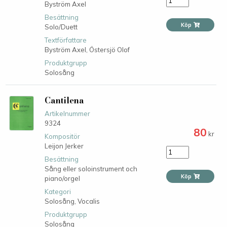
Byström Axel
Besättning
Köp
Solo/Duett
Textförfattare
Byström Axel,
Östersjö Olof
Produktgrupp
Solosång
Cantilena
Artikelnummer
9324
80
kr
Kompositör
Leijon Jerker
Besättning
Sång eller soloinstrument och
Köp
piano/orgel
Kategori
Solosång,
Vocalis
Produktgrupp
Solosång