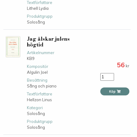
Textförfattare
Lithell Lydia
Produktgrupp
Solosång
Jag älskar julens
högtid
Artikelnummer
KB9
56
kr
Kompositör
Algulin Joel
Besättning
Sång och piano
Köp
Textförfattare
Hellzon Linus
Kategori
Solosång
Produktgrupp
Solosång