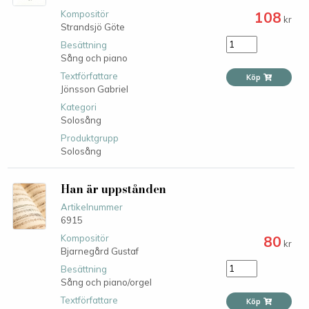
108
Kompositör
kr
Strandsjö Göte
Besättning
Sång och piano
Textförfattare
Köp
Jönsson Gabriel
Kategori
Solosång
Produktgrupp
Solosång
Han är uppstånden
Artikelnummer
6915
80
Kompositör
kr
Bjarnegård Gustaf
Besättning
Sång och piano/orgel
Textförfattare
Köp