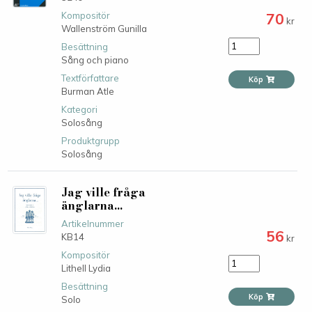
70
Kompositör
kr
Wallenström Gunilla
Besättning
Sång och piano
Textförfattare
Köp
Burman Atle
Kategori
Solosång
Produktgrupp
Solosång
Jag ville fråga
änglarna...
Artikelnummer
56
KB14
kr
Kompositör
Lithell Lydia
Besättning
Köp
Solo