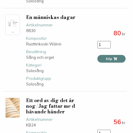
Solosång
En människas dagar
Artikelnummer
8830
80
kr
Kompositör
Ruottinkoski Wäinö
Besättning
Sång och orgel
Köp
Kategori
Solosång
Produktgrupp
Solosång
Ett ord av dig det är
nog/Jag fattar me d
bävande händer
Artikelnummer
56
kr
KB24
Kompositör