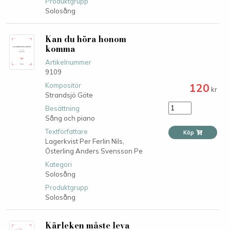
Produktgrupp
Solosång
Kan du höra honom
komma
Artikelnummer
9109
120
Kompositör
kr
Strandsjö Göte
Besättning
Sång och piano
Textförfattare
Köp
Lagerkvist Per Ferlin Nils,
Österling Anders Svensson Pe
Kategori
Solosång
Produktgrupp
Solosång
Kärleken måste leva