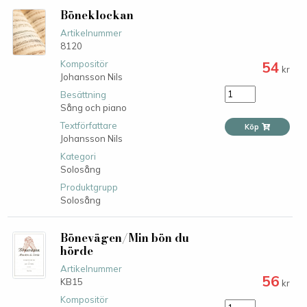
Böneklockan
Artikelnummer
8120
54
Kompositör
kr
Johansson Nils
Besättning
Sång och piano
Textförfattare
Köp
Johansson Nils
Kategori
Solosång
Produktgrupp
Solosång
Bönevägen/Min bön du
hörde
Artikelnummer
56
KB15
kr
Kompositör