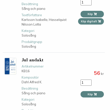
Besättning
Sång och piano
Köp
Textförfattare
Karlsson Isabella,
Hasselquist
Köp digitalt
Nilsson Lotta
Kategori
Solosång
Produktgrupp
Solosång
Jul-andakt
Artikelnummer
KB16
56
kr
Kompositör
Dahl Alfred K.
Besättning
Sång och piano
Köp
Kategori
Solosång