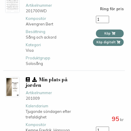
Artikelnummer
Ring för pris
201700WD
Kompositör
Alvengren Bert
Besättning
Köp
Sång och ackord
Köp digitalt
Kategori
Visa
Produktgrupp
Solosång
Min plats på
jorden
Artikelnummer
201009
Kalendarium
Tjugonde söndagen efter
trefaldighet
95
kr
Kompositör
Kempe Fredrik,
Hansson