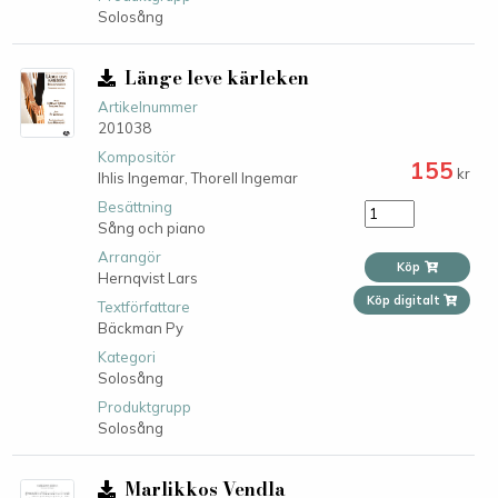
Solosång
Länge leve kärleken
Artikelnummer
201038
Kompositör
155
kr
Ihlis Ingemar,
Thorell Ingemar
Besättning
Sång och piano
Arrangör
Köp
Hernqvist Lars
Köp digitalt
Textförfattare
Bäckman Py
Kategori
Solosång
Produktgrupp
Solosång
Marlikkos Vendla