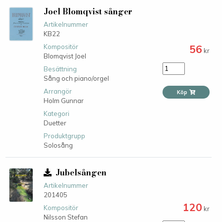
Joel Blomqvist sånger
Artikelnummer
KB22
56
Kompositör
kr
Blomqvist Joel
Besättning
Sång och piano/orgel
Arrangör
Köp
Holm Gunnar
Kategori
Duetter
Produktgrupp
Solosång
Jubelsången
Artikelnummer
201405
120
Kompositör
kr
Nilsson Stefan