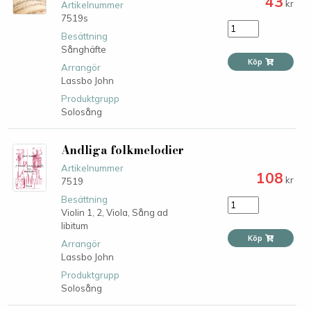
43
kr
Artikelnummer
7519s
Besättning
Sånghäfte
Köp
Arrangör
Lassbo John
Produktgrupp
Solosång
Andliga folkmelodier
Artikelnummer
108
kr
7519
Besättning
Violin 1,
2,
Viola,
Sång ad
libitum
Köp
Arrangör
Lassbo John
Produktgrupp
Solosång