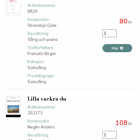
Artikelnummer
8829
80
Kompositör
kr
Strandsjö Göte
Besättning
Sång och piano
Textförfattare
Köp
Franzén Birger
Kategori
Solosång
Produktgrupp
Solosång
Lilla vackra du
Artikelnummer
202173
108
Kompositör
kr
Neglin Anders
Besättning