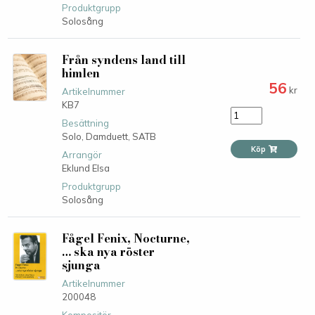
Produktgrupp
Solosång
Från syndens land till
himlen
56
kr
Artikelnummer
KB7
Besättning
Solo,
Damduett,
SATB
Köp
Arrangör
Eklund Elsa
Produktgrupp
Solosång
Fågel Fenix, Nocturne,
… ska nya röster
sjunga
Artikelnummer
200048
Kompositör