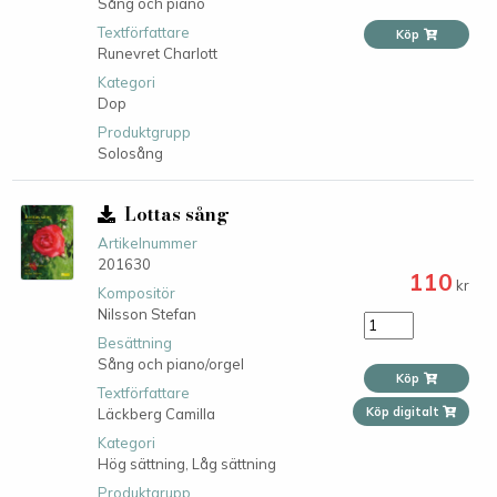
Sång och piano
Textförfattare
Köp
Runevret Charlott
Kategori
Dop
Produktgrupp
Solosång
Lottas sång
Artikelnummer
201630
110
kr
Kompositör
Nilsson Stefan
Besättning
Sång och piano/orgel
Köp
Textförfattare
Köp digitalt
Läckberg Camilla
Kategori
Hög sättning,
Låg sättning
Produktgrupp