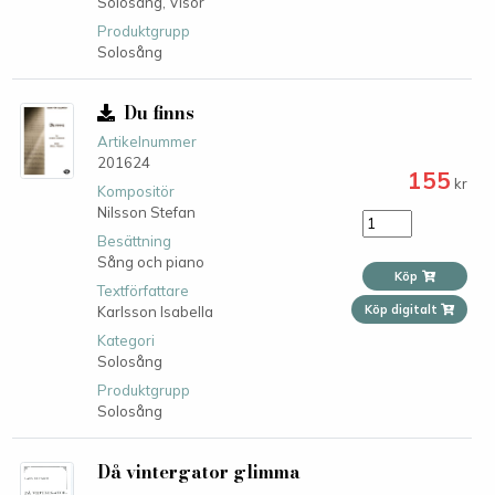
Solosång,
Visor
Produktgrupp
Solosång
Du finns
Artikelnummer
201624
155
kr
Kompositör
Nilsson Stefan
Besättning
Sång och piano
Köp
Textförfattare
Köp digitalt
Karlsson Isabella
Kategori
Solosång
Produktgrupp
Solosång
Då vintergator glimma