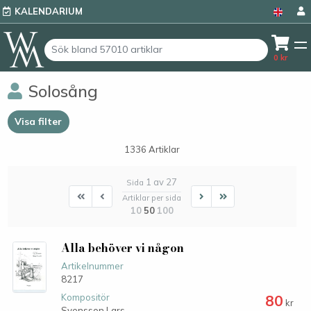
KALENDARIUM
0
kr
Solosång
Visa filter
1336 Artiklar
1 av 27
Sida
First
First
Next
Last
Artiklar per sida
10
50
100
Alla behöver vi någon
Artikelnummer
8217
80
Kompositör
kr
Svensson Lars