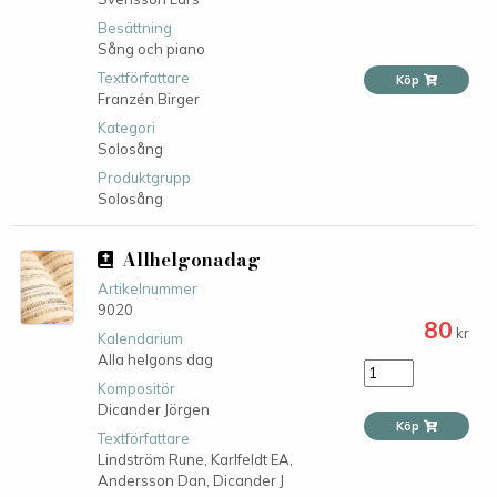
Besättning
Sång och piano
Textförfattare
Köp
Franzén Birger
Kategori
Solosång
Produktgrupp
Solosång
Allhelgonadag
Artikelnummer
9020
80
kr
Kalendarium
Alla helgons dag
Kompositör
Dicander Jörgen
Köp
Textförfattare
Lindström Rune,
Karlfeldt EA,
Andersson Dan,
Dicander J