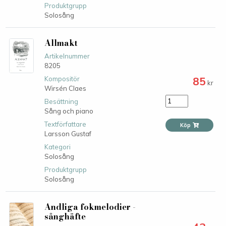
Produktgrupp
Solosång
Allmakt
Artikelnummer
8205
85
Kompositör
kr
Wirsén Claes
Besättning
Sång och piano
Textförfattare
Köp
Larsson Gustaf
Kategori
Solosång
Produktgrupp
Solosång
Andliga fokmelodier -
sånghäfte