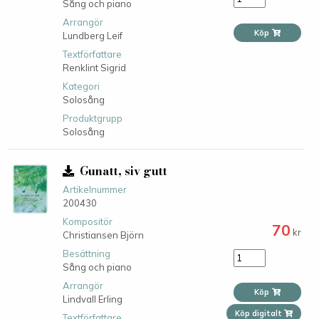
Sång och piano
Arrangör
Köp
Lundberg Leif
Textförfattare
Renklint Sigrid
Kategori
Solosång
Produktgrupp
Solosång
Gunatt, siv gutt
Artikelnummer
200430
Kompositör
70
kr
Christiansen Björn
Besättning
Sång och piano
Arrangör
Köp
Lindvall Erling
Köp digitalt
Textförfattare