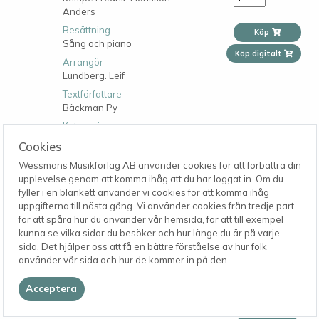
Anders
Besättning
Köp
Sång och piano
Köp digitalt
Arrangör
Lundberg. Leif
Textförfattare
Bäckman Py
Kategori
Solosång
Cookies
Produktgrupp
Wessmans Musikförlag AB använder cookies för att förbättra din
Solosång
upplevelse genom att komma ihåg att du har loggat in. Om du
fyller i en blankett använder vi cookies för att komma ihåg
uppgifterna till nästa gång. Vi använder cookies från tredje part
Min vän är min
för att spåra hur du använder vår hemsida, för att till exempel
Artikelnummer
kunna se vilka sidor du besöker och hur länge du är på varje
9021
sida. Det hjälper oss att få en bättre förståelse av hur folk
använder vår sida och hur de kommer in på den.
80
Kompositör
kr
Dicander Jörgen
Acceptera
Besättning
Sång och piano