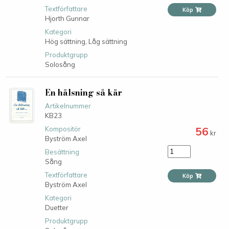
Textförfattare
Köp
Hjorth Gunnar
Kategori
Hög sättning,
Låg sättning
Produktgrupp
Solosång
En hälsning så kär
Artikelnummer
KB23
56
Kompositör
kr
Byström Axel
Besättning
Sång
Textförfattare
Köp
Byström Axel
Kategori
Duetter
Produktgrupp